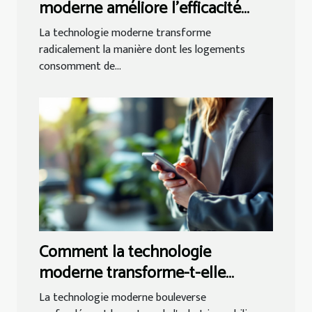
moderne améliore l'efficacité
énergétique des logements ?
La technologie moderne transforme
radicalement la manière dont les logements
consomment de...
Comment la technologie
moderne transforme-t-elle
l'achat immobilier ?
La technologie moderne bouleverse