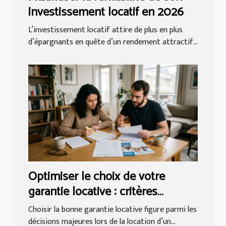
investissement locatif en 2026
L’investissement locatif attire de plus en plus
d’épargnants en quête d’un rendement attractif...
Optimiser le choix de votre
garantie locative : critères
essentiels ?
Choisir la bonne garantie locative figure parmi les
décisions majeures lors de la location d’un...