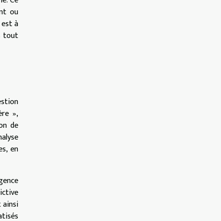
né. Ce
ent ou
 est à
s tout
stion
ère »,
ion de
nalyse
es, en
igence
ictive
 ainsi
atisés