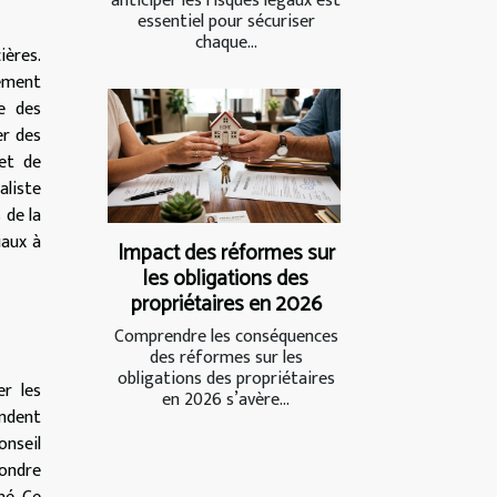
anticiper les risques légaux est
essentiel pour sécuriser
chaque...
ières.
lement
ce des
er des
met de
aliste
 de la
iaux à
Impact des réformes sur
les obligations des
propriétaires en 2026
Comprendre les conséquences
des réformes sur les
obligations des propriétaires
er les
en 2026 s’avère...
endent
onseil
pondre