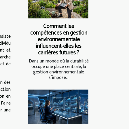
Comment les
compétences en gestion
nsiste
environnementale
dividu
influencent-elles les
ent et
carrières futures ?
marche
Dans un monde où la durabilité
 et de
occupe une place centrale, la
gestion environnementale
s’impose...
on des
nction
ion en
 Faire
er une