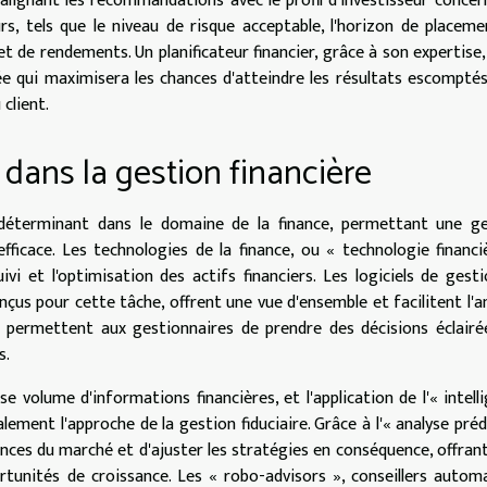
alignant les recommandations avec le profil d'investisseur concer
rs, tels que le niveau de risque acceptable, l'horizon de placem
t de rendements. Un planificateur financier, grâce à son expertise,
e qui maximisera les chances d'atteindre les résultats escompté
client.
 dans la gestion financière
déterminant dans le domaine de la finance, permettant une ge
efficace. Les technologies de la finance, ou « technologie financi
vi et l'optimisation des actifs financiers. Les logiciels de gest
nçus pour cette tâche, offrent une vue d'ensemble et facilitent l'a
Ils permettent aux gestionnaires de prendre des décisions éclairé
s.
e volume d'informations financières, et l'application de l'« intell
lement l'approche de la gestion fiduciaire. Grâce à l'« analyse préd
dances du marché et d'ajuster les stratégies en conséquence, offrant
rtunités de croissance. Les « robo-advisors », conseillers autom