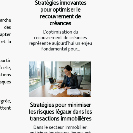
Stratégies innovantes
pour optimiser le
recouvrement de
marche
créances
e des
L’optimisation du
dapter
recouvrement de créances
 et la
représente aujourd’hui un enjeu
fondamental pour...
partir
 elle,
ations
isques
égrée,
Stratégies pour minimiser
ettent
les risques légaux dans les
transactions immobilières
Dans le secteur immobilier,