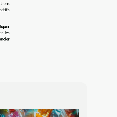
tions
ectifs
liquer
r les
ancier