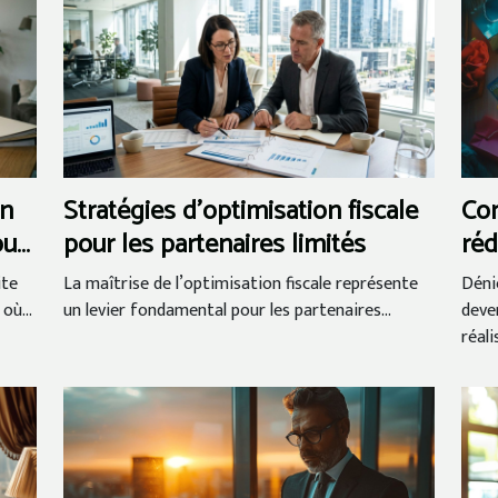
en
Stratégies d’optimisation fiscale
Com
our
pour les partenaires limités
réd
éco
ite
La maîtrise de l’optimisation fiscale représente
Déni
où...
un levier fondamental pour les partenaires...
deve
réalis