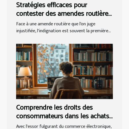
Stratégies efficaces pour
contester des amendes routières
injustifiées
Face à une amende routière que l'on juge
injustifiée, l'indignation est souvent la première...
Comprendre les droits des
consommateurs dans les achats
en ligne
Avec l'essor fulgurant du commerce électronique,