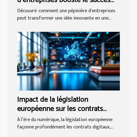
d'entreprises booste le succès
des startups ?
Découvrir comment une pépinière d'entreprises
peut transformer une idée innovante en une...
Impact de la législation
européenne sur les contrats
numériques
À l’ère du numérique, la législation européenne
façonne profondément les contrats digitaux,...