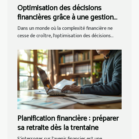
Optimisation des décisions
financières grâce à une gestion
fiduciaire intégrée
Dans un monde où la complexité financière ne
cesse de croître, l'optimisation des décisions...
Planification financière : préparer
sa retraite dès la trentaine
S'interroger sur l'avenir financier est une