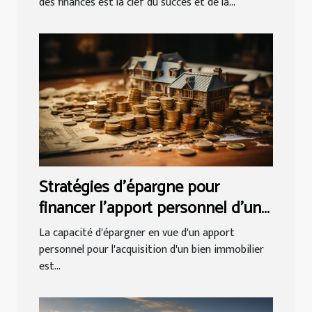
des finances est la clef du succès et de la...
Stratégies d'épargne pour
financer l'apport personnel d'un
projet immobilier
La capacité d'épargner en vue d'un apport
personnel pour l'acquisition d'un bien immobilier
est...