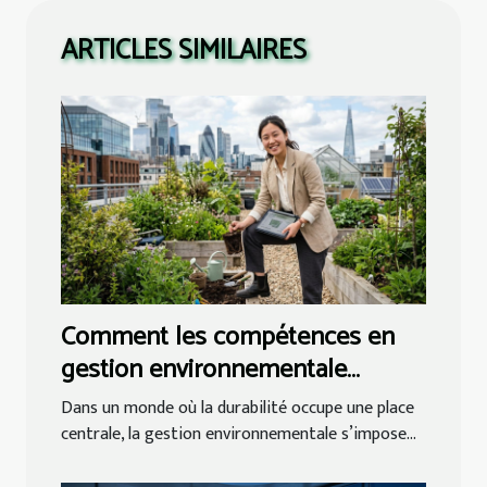
ARTICLES SIMILAIRES
Comment les compétences en
gestion environnementale
influencent-elles les carrières
Dans un monde où la durabilité occupe une place
futures ?
centrale, la gestion environnementale s’impose...