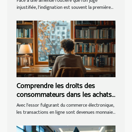
Face à une amende routière que l'on juge
injustifiée, l'indignation est souvent la première...
Comprendre les droits des
consommateurs dans les achats
en ligne
Avec l'essor fulgurant du commerce électronique,
les transactions en ligne sont devenues monnaie...