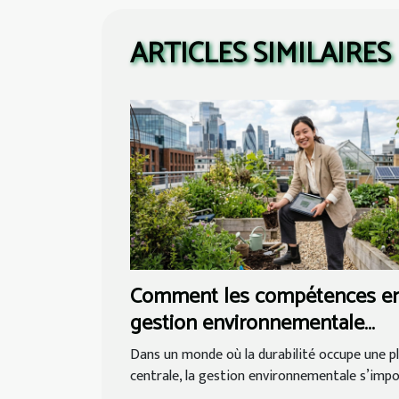
ARTICLES SIMILAIRES
Comment les compétences e
gestion environnementale
influencent-elles les carrières
Dans un monde où la durabilité occupe une p
futures ?
centrale, la gestion environnementale s’impos