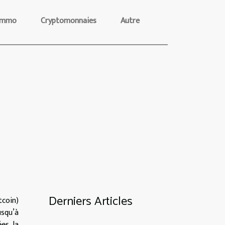
Immo
Cryptomonnaies
Autre
Derniers Articles
tcoin)
usqu’à
es, la