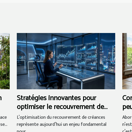
n
Stratégies innovantes pour
Com
optimiser le recouvrement de
peu
créances
de
lace
L’optimisation du recouvrement de créances
Abor
e...
représente aujourd’hui un enjeu fondamental
n’es
pour...
c’est.