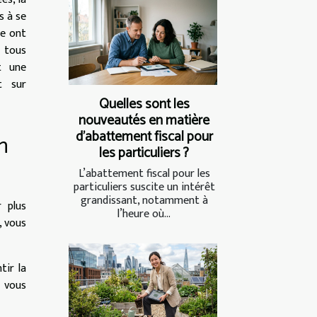
s à se
ie ont
, tous
t une
t sur
Quelles sont les
nouveautés en matière
d'abattement fiscal pour
n
les particuliers ?
L’abattement fiscal pour les
particuliers suscite un intérêt
grandissant, notamment à
 plus
l’heure où...
, vous
tir la
e vous