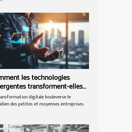
mment les technologies
rgentes transforment-elles
 PME ?
ransformation digitale bouleverse le
idien des petites et moyennes entreprises.