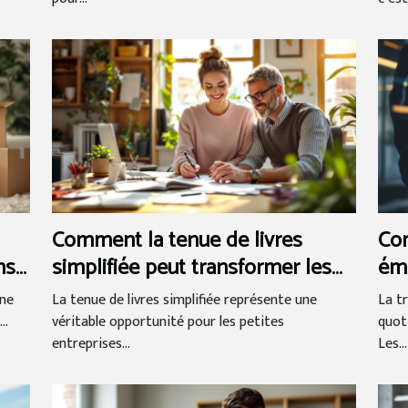
Comment la tenue de livres
Co
ns
simplifiée peut transformer les
éme
petites entreprises ?
les
ne
La tenue de livres simplifiée représente une
La t
..
véritable opportunité pour les petites
quot
entreprises...
Les...